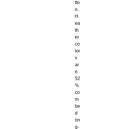
tto
n. 
H
ea
th
er 
co
lor
s 
ar
e 
52
% 
co
m
be
d 
rin
g-