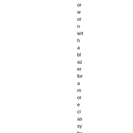
or 
w
or
n 
wit
h 
a 
bl
az
er 
for 
a 
m
or
e 
cl
as
sy 