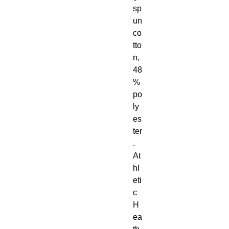
sp
un 
co
tto
n, 
48
% 
po
ly
es
ter
. 
At
hl
eti
c 
H
ea