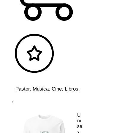
Pastor. Música. Cine. Libros.
U
ni
se
x