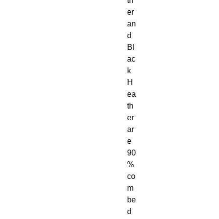
th
er 
an
d 
Bl
ac
k 
H
ea
th
er 
ar
e 
90
% 
co
m
be
d 