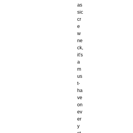
as
sic 
cr
e
w 
ne
ck, 
it's 
a 
m
us
t-
ha
ve 
on 
ev
er
y 