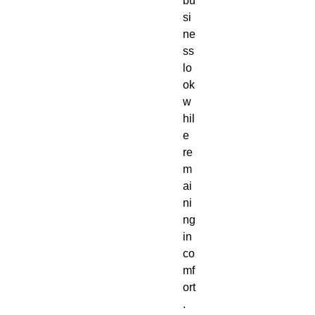
bu
si
ne
ss 
lo
ok 
w
hil
e 
re
m
ai
ni
ng 
in 
co
mf
ort
.  