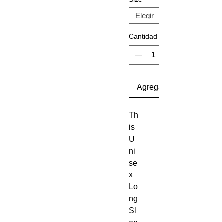
Cantidad
Agregar al carrito
Th
is 
U
ni
se
x 
Lo
ng 
Sl