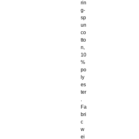
rin
g-
sp
un 
co
tto
n, 
10
% 
po
ly
es
ter
. 
Fa
bri
c 
w
ei