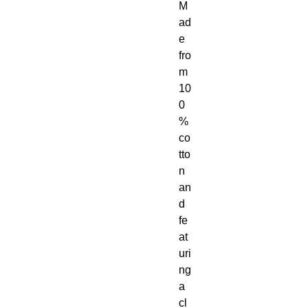
M
ad
e 
fro
m 
10
0
% 
co
tto
n 
an
d 
fe
at
uri
ng 
a 
cl