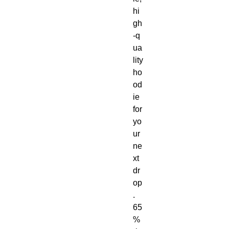
hi
gh
‑q
ua
lity 
ho
od
ie 
for 
yo
ur 
ne
xt 
dr
op
. 
65
% 