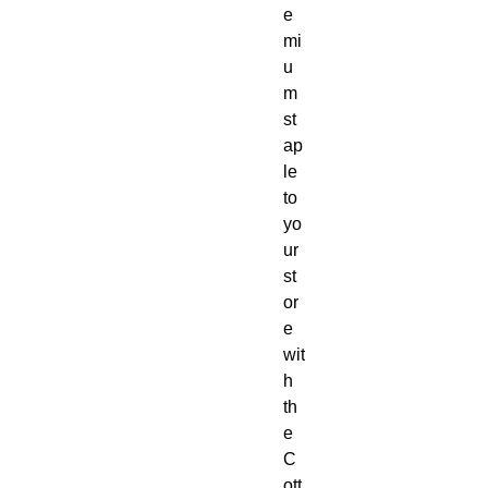
e
mi
u
m 
st
ap
le 
to 
yo
ur 
st
or
e 
wit
h 
th
e 
C
ott