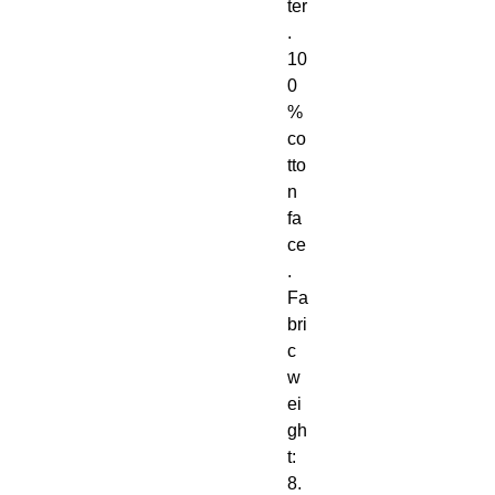
ter
. 
10
0
% 
co
tto
n 
fa
ce
. 
Fa
bri
c 
w
ei
gh
t: 
8. 