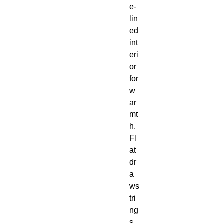
e-
lin
ed 
int
eri
or 
for 
w
ar
mt
h.  
Fl
at 
dr
a
ws
tri
ng
s, 