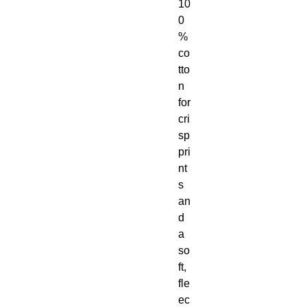
10
0
% 
co
tto
n 
for 
cri
sp 
pri
nt
s 
an
d 
a 
so
ft, 
fle
ec