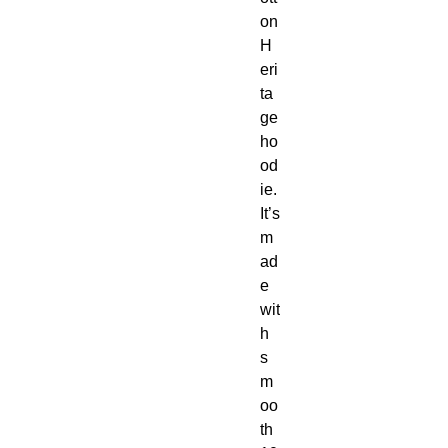
on 
H
eri
ta
ge 
ho
od
ie.  
It’s 
m
ad
e 
wit
h 
s
m
oo
th 