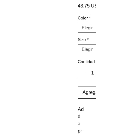
43,75 US$
Color
*
Size
*
Cantidad
Agregar al carrito
Ad
d 
a 
pr