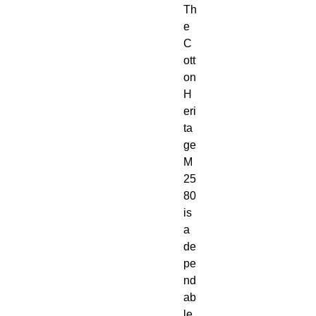
Th
e 
C
ott
on 
H
eri
ta
ge 
M
25
80 
is 
a 
de
pe
nd
ab
le, 