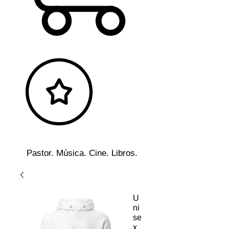
Pastor. Música. Cine. Libros.
U
ni
se
x