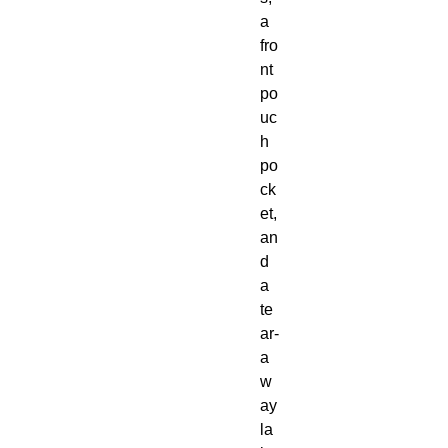
a 
fro
nt 
po
uc
h 
po
ck
et, 
an
d 
a 
te
ar-
a
w
ay 
la