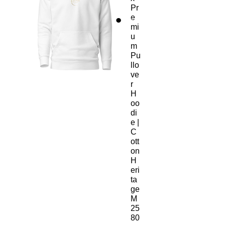
Pr
e
mi
u
m
Pu
llo
ve
r
H
oo
di
e |
C
ott
on
H
eri
ta
ge
M
25
80