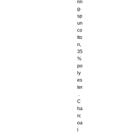
rin
g-
sp
un 
co
tto
n, 
35
% 
po
ly
es
ter
 . 
C
ha
rc
oa
l 