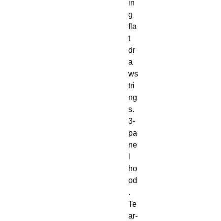
in
g 
fla
t 
dr
a
ws
tri
ng
s. 
3-
pa
ne
l 
ho
od
. 
Te
ar-