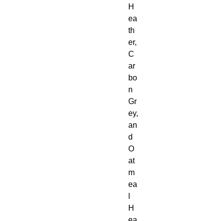
H
ea
th
er, 
C
ar
bo
n 
Gr
ey, 
an
d 
O
at
m
ea
l 
H
ea